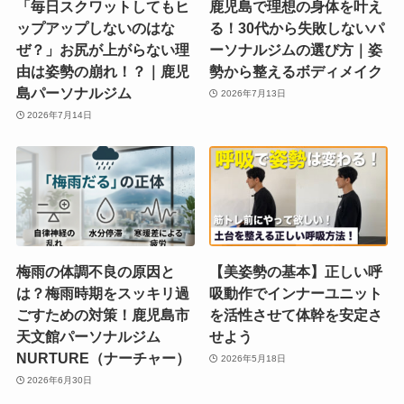
「毎日スクワットしてもヒ
鹿児島で理想の身体を叶え
ップアップしないのはな
る！30代から失敗しないパ
ぜ？」お尻が上がらない理
ーソナルジムの選び方｜姿
由は姿勢の崩れ！？｜鹿児
勢から整えるボディメイク
島パーソナルジム
2026年7月13日
2026年7月14日
梅雨の体調不良の原因と
【美姿勢の基本】正しい呼
は？梅雨時期をスッキリ過
吸動作でインナーユニット
ごすための対策！鹿児島市
を活性させて体幹を安定さ
天文館パーソナルジム
せよう
NURTURE（ナーチャー）
2026年5月18日
2026年6月30日